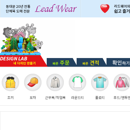
주문
견적
확인
하기
빠른
빠른
조끼
모자
근무복/작업복
라운드티
폴로티
후드/맨투