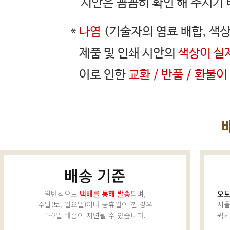
배송 기준
일반적으로
택배를 통해 발송
되며,
오토
주말(토, 일요일)이나 공휴일이 낀 경우
서울
1~2일 배송이 지연될 수 있습니다.
퀵서