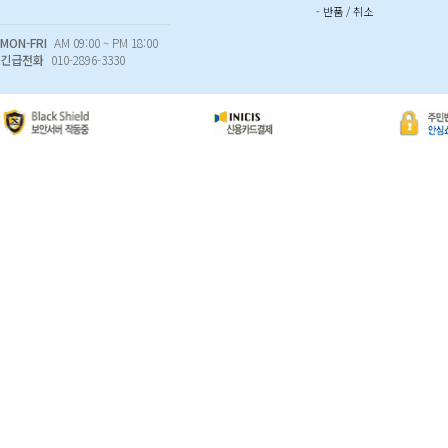
- 반품 / 취소
MON-FRI
AM 09:00 ~ PM 18:00
긴급전화
010-2896-3330