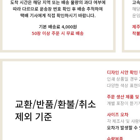
도착 시간은 해당 지역 또는 배송 물량의 과다 여부에
고속
따라 다르므로 운송장 번호 확인 후 배송 추적하여
해당
택배 기사에게 직접 확인하시기 바랍니다.
운임
기본 배송료 4,000원
제주
50장 이상 주문 시 무료 배송
착
디자인 시안 확인 
인쇄 상품일 경우
다양한 색상 표현
주문 생산 제품 및
교환/반품/환불/취소
개별 포장이 뜯기거
제외 기준
사이즈 오차
각 제조사 및 사람
오차가 발생할 수 
수량부족