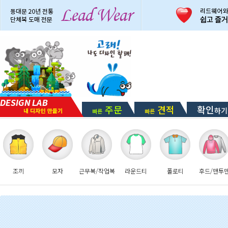
주문
견적
확인
하기
빠른
빠른
조끼
모자
근무복/작업복
라운드티
폴로티
후드/맨투