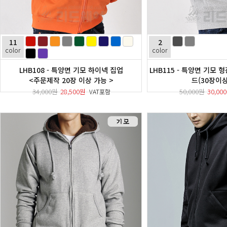
11
2
color
color
LHB108 - 특양면 기모 하이넥 집업
LHB115 - 특양면 기모
<주문제작 20장 이상 가능 >
드(30장이
34,000원
28,500원
50,000원
30,00
VAT포함