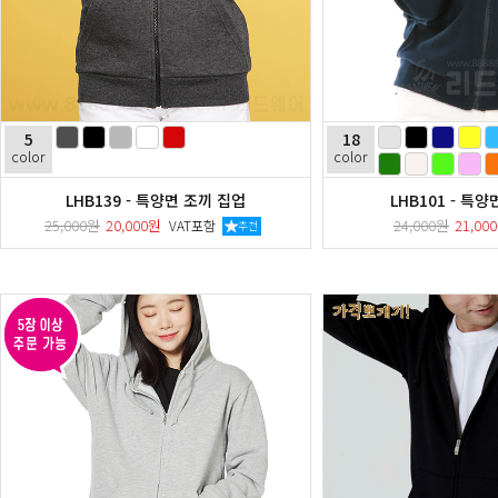
5
18
color
color
LHB139 - 특양면 조끼 집업
LHB101 - 특
25,000원
20,000원
24,000원
21,00
VAT포함
추천