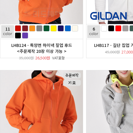
11
6
color
color
LHB124 - 특양면 하이넥 짚업 후드
LHB117 - 길단 집업 
<주문제작 20장 이상 가능 >
45,000원
27,00
35,000원
26,500원
VAT포함