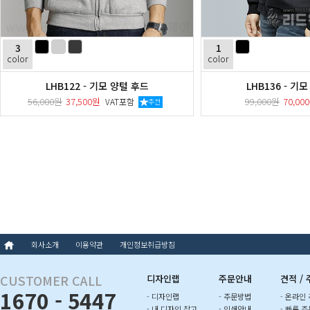
3
1
color
color
LHB122 - 기모 양털 후드
LHB136 - 기
56,000원
37,500원
99,000원
70,00
VAT포함
추천
회사소개
이용약관
개인정보취급방침
CUSTOMER CALL
디자인랩
주문안내
견적 /
1670 - 5447
- 디자인랩
- 주문방법
- 온라인
- 내 디자인 창고
- 인쇄안내
- 빠른 주