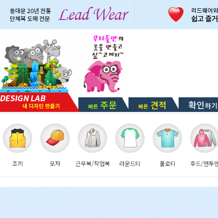
주문
견적
확인
하기
빠른
빠른
조끼
모자
근무복/작업복
라운드티
폴로티
후드/맨투