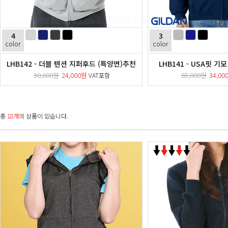
4
3
color
color
LHB142 - 더블 텐션 지퍼후드 (특양면)
추천
LHB141 - USA핏 기모
30,000원
24,000원
65,000원
34,00
VAT포함
총
18개
의 상품이 있습니다.